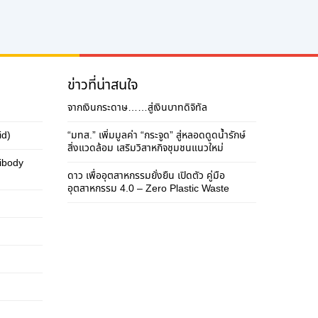
ข่าวที่น่าสนใจ
จากเงินกระดาษ……สู่เงินบาทดิจิทัล
id)
“มทส.” เพิ่มมูลค่า “กระจูด” สู่หลอดดูดน้ำรักษ์
สิ่งแวดล้อม เสริมวิสาหกิจชุมชนแนวใหม่
tibody
ดาว เพื่ออุตสาหกรรมยั่งยืน เปิดตัว คู่มือ
อุตสาหกรรม 4.0 – Zero Plastic Waste