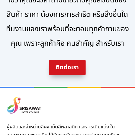
ไม่ว่าคุณจะมีคำถามเกี่ยวกับคุณสมบัติของ
สินค้า ราคา ต้องการการสาธิต หรือสิ่งอื่นใด
ทีมงานของเราพร้อมที่จะตอบทุกคำถามของ
คุณ เพราะลูกค้าคือ คนสำคัญ สำหรับเรา
ติดต่อเรา
ผู้ผลิตและจำหน่ายสีผง เม็ดสีพลาสติก และสารเติมแต่ง ใน