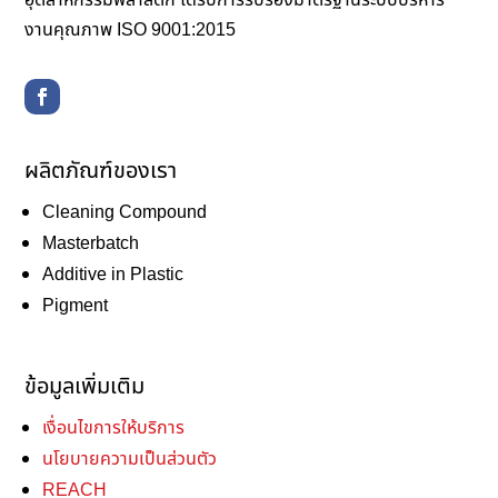
อุตสาหกรรมพลาสติก ได้รับการรับรองมาตรฐานระบบบริหาร
งานคุณภาพ ISO 9001:2015
ผลิตภัณฑ์ของเรา
Cleaning Compound
Masterbatch
Additive in Plastic
Pigment
ข้อมูลเพิ่มเติม
เงื่อนไขการให้บริการ
นโยบายความเป็นส่วนตัว
REACH