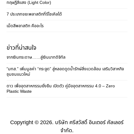
ทฤษฏีสีแสง (Light Color)
7 ประเภทขยะพลาสติกที่รีไซเคิลได้
เม็ดสีพลาสติก คืออะไร
ข่าวที่น่าสนใจ
จากเงินกระดาษ……สู่เงินบาทดิจิทัล
“มทส.” เพิ่มมูลค่า “กระจูด” สู่หลอดดูดน้ำรักษ์สิ่งแวดล้อม เสริมวิสาหกิจ
ชุมชนแนวใหม่
ดาว เพื่ออุตสาหกรรมยั่งยืน เปิดตัว คู่มืออุตสาหกรรม 4.0 – Zero
Plastic Waste
Copyright © 2026. บริษัท ศรีสวัสดิ์ อินเตอร์ คัลเลอร์
จำกัด.